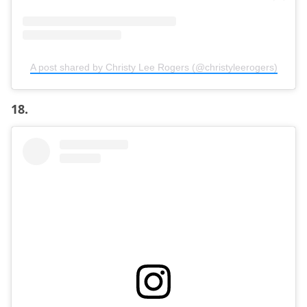
A post shared by Christy Lee Rogers (@christyleerogers)
18.