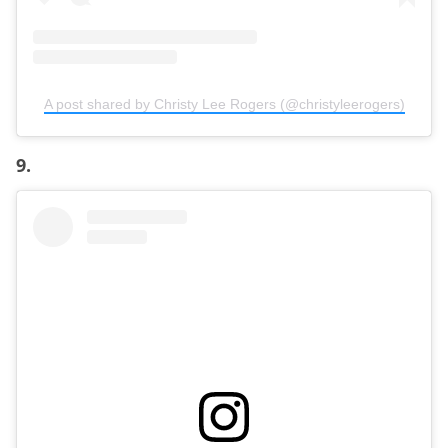
A post shared by Christy Lee Rogers (@christyleerogers)
9.