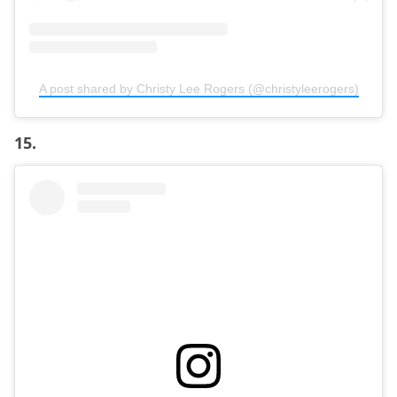
A post shared by Christy Lee Rogers (@christyleerogers)
15.