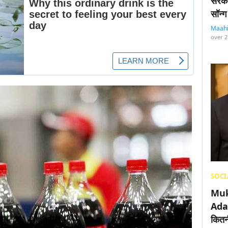
सरका
सॉन्ग
Maah
over 2
SOCI
Muk
Adan
कितनी