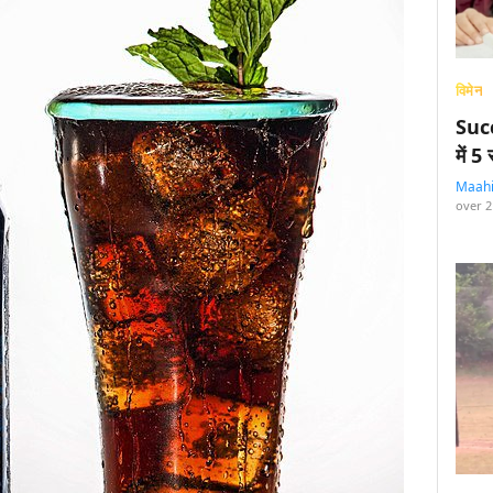
विमेन
Succ
में 
Maah
over 2