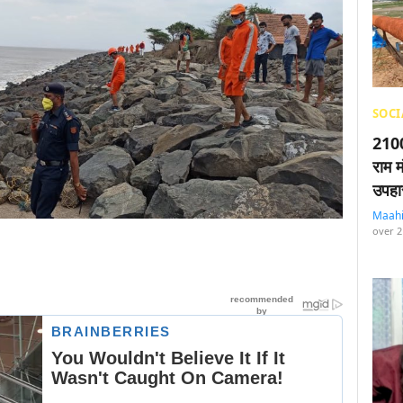
SOCI
2100
राम म
उपहा
Maah
over 2