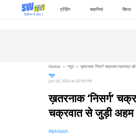
ट्रेंडिंग
कहानियां
क्विज़
Home
>
न्यूज़
>
ख़तरनाक ‘निसर्ग’ चक्रवात महाराष्‍ट्र औ
न्यूज़
Jun 03, 2020 at 02:54 PM
ख़तरनाक ‘निसर्ग’ चक्रव
चक्रवात से जुड़ी अहम ब
Abhilash