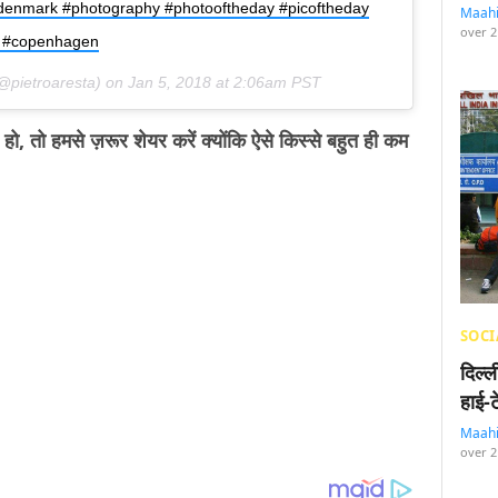
 #denmark #photography #photooftheday #picoftheday
Maah
over 2
h #copenhagen
@pietroaresta) on
Jan 5, 2018 at 2:06am PST
ो, तो हमसे ज़रूर शेयर करें क्योंकि ऐसे किस्से बहुत ही कम
SOCI
दिल्
हाई-
Maah
over 2