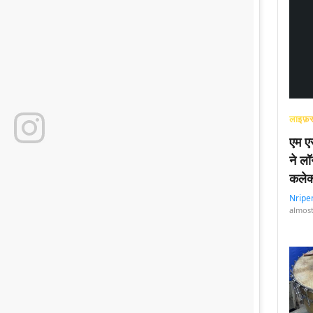
लाइफ़स
एम एस
ने लॉ
कलेक
Nripe
almost