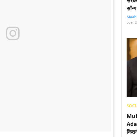
सरका
सॉन्ग
Maah
over 2
SOCI
Muk
Adan
कितनी