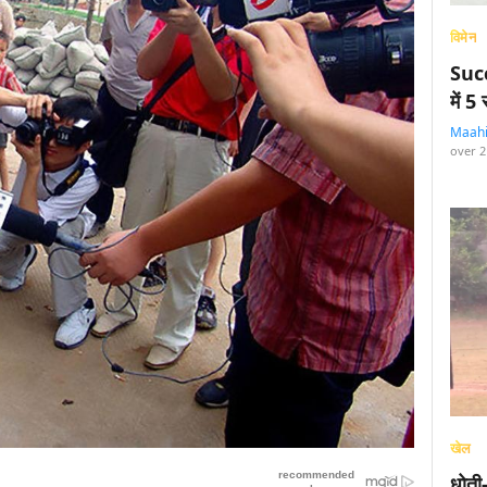
विमेन
Succ
में 
Maah
over 2
खेल
धोती