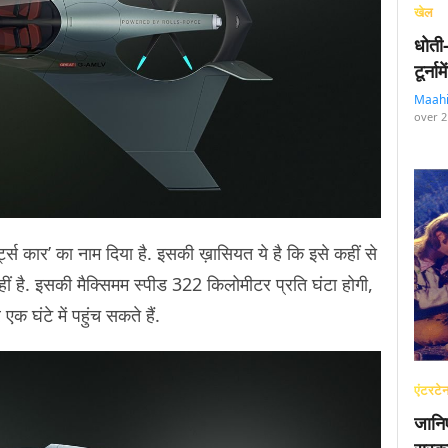
खेल
धोती
टूर्न
Maah
over 2
स कार’ का नाम दिया है. इसकी ख़ासियत ये है कि इसे कहीं से
ीं है. इसकी मैक्सिमम स्पीड 322 किलोमीटर प्रति घंटा होगी,
 घंटे में पहुंच सकते हैं.
एंटरटेन
जानि