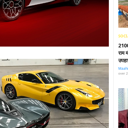
SOCI
2100
राम म
उपहा
Maah
over 2