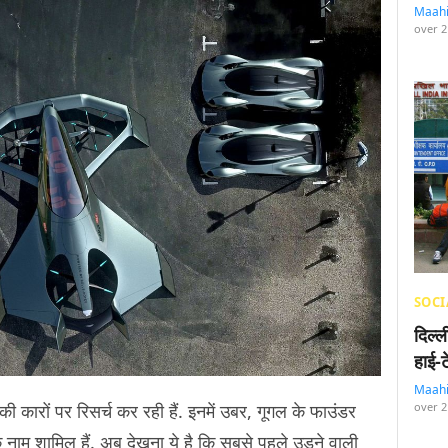
Maah
over 2
SOCI
दिल्
हाई-
Maah
की कारों पर रिसर्च कर रही हैं. इनमें उबर, गूगल के फाउंडर
over 2
नाम शामिल हैं. अब देखना ये है कि सबसे पहले उड़ने वाली