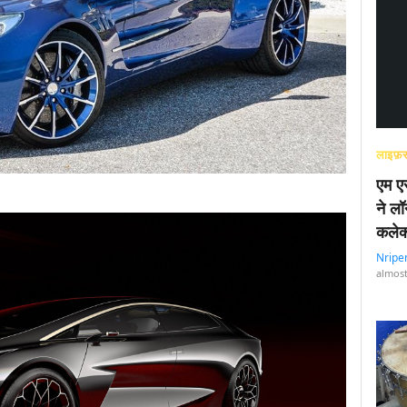
लाइफ़स
एम एस
ने लॉ
कलेक
Nripe
almost