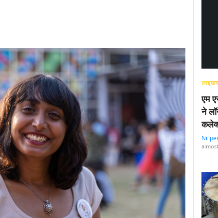
लाइफ़स
एम एस
ने लॉ
कलेक
Nripe
almost