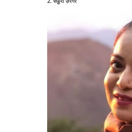
2. सफ़ुरा ज़रगर