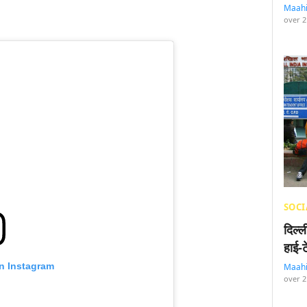
Maah
over 2
SOCI
दिल्
हाई-
on Instagram
Maah
over 2