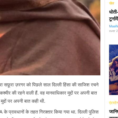
खेल
धोती
टूर्न
Maah
over 2
त्रा सफ़ूरा ज़रगर को पिछले साल दिल्‍ली हिंसा की साजिश रचने
कश्मीर की रहने वाली हैं. वह मानवाधिकार मुद्दों पर अपनी बात
मुद्दों पर अपनी बात कही थी.
एंटरटेन
जानि
े प्रावधानों के तहत गिरफ़्तार किया गया था. दिल्ली पुलिस