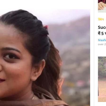
विमेन
Succ
में 
Maah
over 2