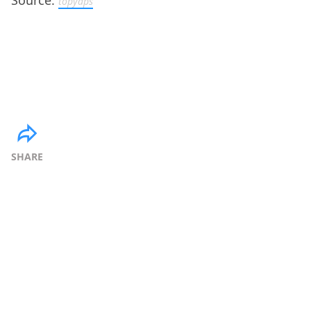
topyaps
SHARE