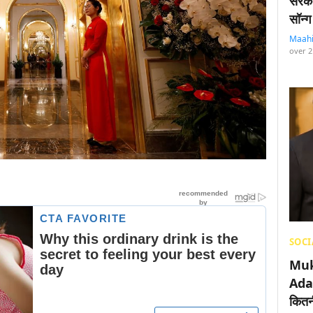
सरका
सॉन्ग
Maah
over 2
SOCI
Muk
Adan
कितनी