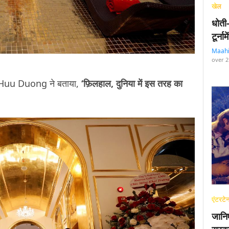
खेल
धोती
टूर्न
Maah
over 2
Huu Duong ने बताया,
‘फ़िलहाल, दुनिया में इस तरह का
एंटरटेन
जानि