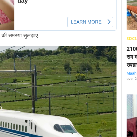
ं की समस्या सुलझाए.
SOCI
2100
राम म
उपहा
Maah
over 2