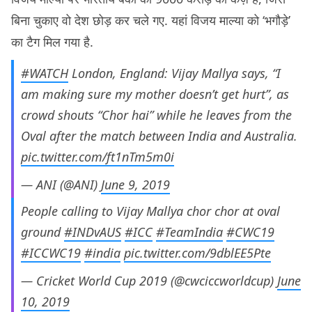
बिना चुकाए वो देश छोड़ कर चले गए. यहां विजय माल्या को ‘भगौड़े’
का टैग मिल गया है.
#WATCH
London, England: Vijay Mallya says, “I
am making sure my mother doesn’t get hurt”, as
crowd shouts “Chor hai” while he leaves from the
Oval after the match between India and Australia.
pic.twitter.com/ft1nTm5m0i
— ANI (@ANI)
June 9, 2019
People calling to Vijay Mallya chor chor at oval
ground
#INDvAUS
#ICC
#TeamIndia
#CWC19
#ICCWC19
#india
pic.twitter.com/9dblEE5Pte
— Cricket World Cup 2019 (@cwciccworldcup)
June
10, 2019