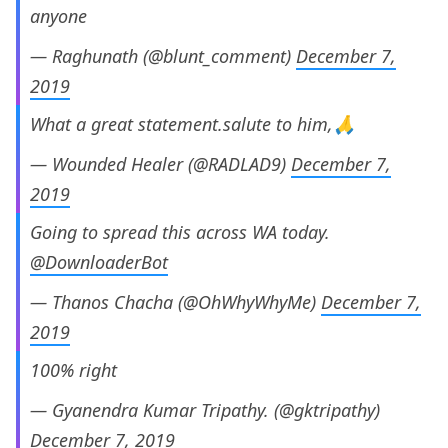
anyone
— Raghunath (@blunt_comment)
December 7,
2019
What a great statement.salute to him,🙏
— Wounded Healer (@RADLAD9)
December 7,
2019
Going to spread this across WA today.
@DownloaderBot
— Thanos Chacha (@OhWhyWhyMe)
December 7,
2019
100% right
— Gyanendra Kumar Tripathy. (@gktripathy)
December 7, 2019