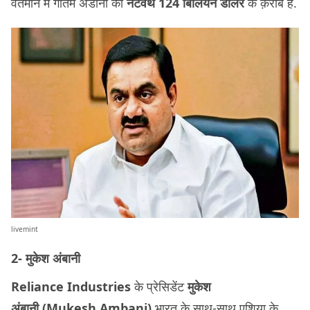
वर्तमान में गौतम अडानी की
नेटवर्थ 124 बिलियन डॉलर
के क़रीब है.
livemint
2- मुकेश अंबानी
Reliance Industries
के प्रेसिडेंट
मुकेश
अंबानी (Mukesh Ambani)
भारत के साथ-साथ एशिया के