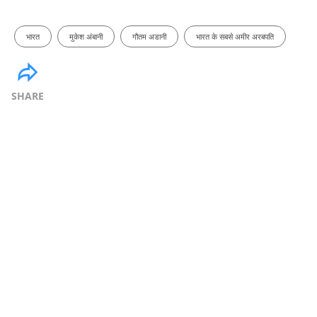
भारत
मुकेश अंबानी
गौतम अडानी
भारत के सबसे अमीर अरबपति
SHARE