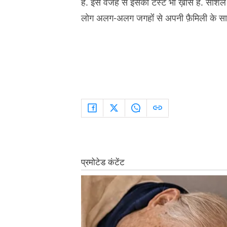
हैं. इस वजह से इसका टेस्ट भी ख़ास है. सोशल 
लोग अलग-अलग जगहोंं से अपनी फ़ैमिली के साथ य