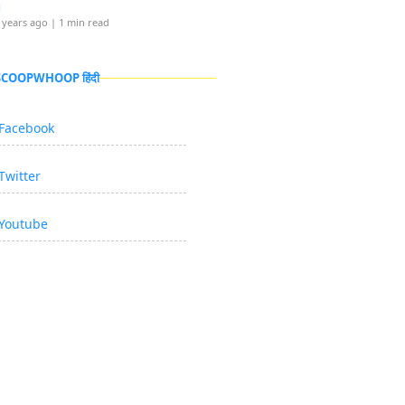
i
 years ago
| 1 min read
 SCOOPWHOOP हिंदी
Facebook
Twitter
Youtube