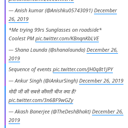
— Anish kumar (@Anishku05743091)
December
26, 2019
*Me trying 99rs Sunglasses on roadside*
Coolest PM
pic.twitter.com/KBnqnKbLVE
— Shana Launda (@shanalaunda)
December 26,
2019
Sequence of events
pic.twitter.com/JH0q8t1JPY
— Ankur Singh (@iAnkurSingh)
December 26, 2019
मोदी जी की सबसे कीमती चीज क्या है?
pic.twitter.com/3n6BF9wGZy
— Akash Banerjee (@TheDeshBhakt)
December 26,
2019