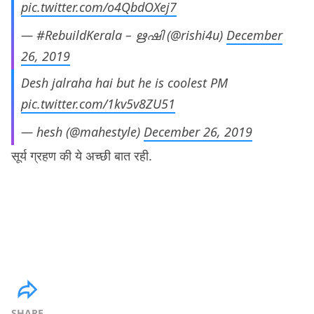
pic.twitter.com/o4QbdOXej7
— #RebuildKerala – ഋഷി (@rishi4u)
December
26, 2019
Desh jalraha hai but he is coolest PM
pic.twitter.com/1kv5v8ZU51
— hesh (@mahestyle)
December 26, 2019
सूर्य ग्रहण की ये अच्छी बात रही.
SHARE