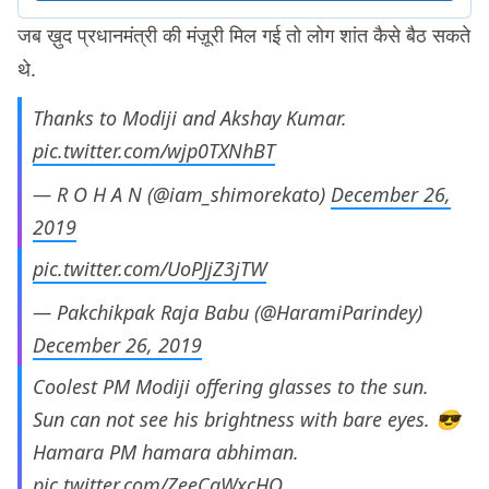
जब ख़ुद प्रधानमंत्री की मंज़ूरी मिल गई तो लोग शांत कैसे बैठ सकते
थे.
Thanks to Modiji and Akshay Kumar.
pic.twitter.com/wjp0TXNhBT
— R O H A N (@iam_shimorekato)
December 26,
2019
pic.twitter.com/UoPJjZ3jTW
— Pakchikpak Raja Babu (@HaramiParindey)
December 26, 2019
Coolest PM Modiji offering glasses to the sun.
Sun can not see his brightness with bare eyes. 😎
Hamara PM hamara abhiman.
pic.twitter.com/ZeeCaWxcHO