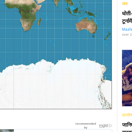
खेल
धोती
टूर्न
Maah
over 2
एंटरटेन
जानि