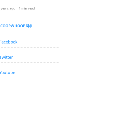
i
 years ago
| 1 min read
 SCOOPWHOOP हिंदी
Facebook
Twitter
Youtube