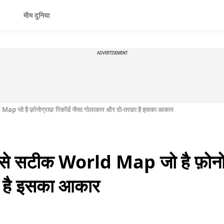
मीम दुनिया
ADVERTISEMENT
ap जो है फ़ोनोग्राफ़ रिकॉर्ड जैसा गोलाकार और दो-तरफ़ा है इसका आकार
े सटीक World Map जो है फ़ोनोग्र
 है इसका आकार