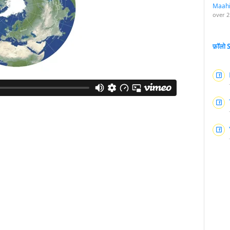
Maah
over 2
फ़ॉलो