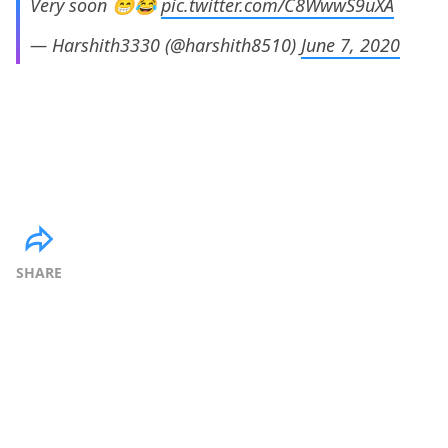
Very soon 😁😂
pic.twitter.com/C8WwwS9uXA
— Harshith3330 (@harshith8510)
June 7, 2020
SHARE