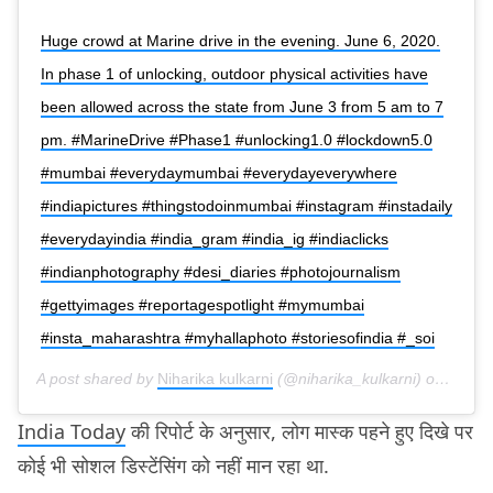
Huge crowd at Marine drive in the evening. June 6, 2020.
In phase 1 of unlocking, outdoor physical activities have
been allowed across the state from June 3 from 5 am to 7
pm. #MarineDrive #Phase1 #unlocking1.0 #lockdown5.0
#mumbai #everydaymumbai #everydayeverywhere
#indiapictures #thingstodoinmumbai #instagram #instadaily
#everydayindia #india_gram #india_ig #indiaclicks
#indianphotography #desi_diaries #photojournalism
#gettyimages #reportagespotlight #mymumbai
#insta_maharashtra #myhallaphoto #storiesofindia #_soi
A post shared by
Niharika kulkarni
(@niharika_kulkarni) on
Jun 6
India Today
की रिपोर्ट के अनुसार, लोग मास्क पहने हुए दिखे पर
कोई भी सोशल डिस्टेंसिंग को नहीं मान रहा था.