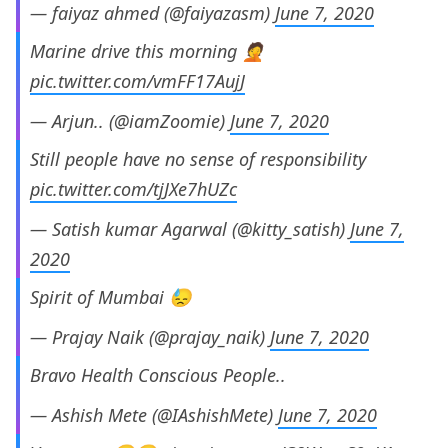
— faiyaz ahmed (@faiyazasm)
June 7, 2020
Marine drive this morning 🤦
pic.twitter.com/vmFF17AujJ
— Arjun.. (@iamZoomie)
June 7, 2020
Still people have no sense of responsibility
pic.twitter.com/tjJXe7hUZc
— Satish kumar Agarwal (@kitty_satish)
June 7,
2020
Spirit of Mumbai 😓
— Prajay Naik (@prajay_naik)
June 7, 2020
Bravo Health Conscious People..
— Ashish Mete (@IAshishMete)
June 7, 2020