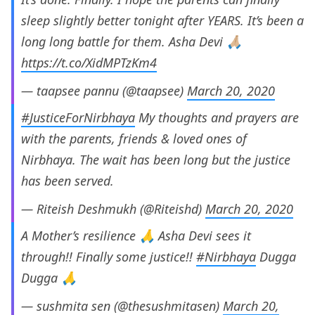
sleep slightly better tonight after YEARS. It’s been a
long long battle for them. Asha Devi 🙏🏼
https://t.co/XidMPTzKm4
— taapsee pannu (@taapsee)
March 20, 2020
#JusticeForNirbhaya
My thoughts and prayers are
with the parents, friends & loved ones of
Nirbhaya. The wait has been long but the justice
has been served.
— Riteish Deshmukh (@Riteishd)
March 20, 2020
A Mother’s resilience 🙏 Asha Devi sees it
through!! Finally some justice!!
#Nirbhaya
Dugga
Dugga 🙏
— sushmita sen (@thesushmitasen)
March 20,