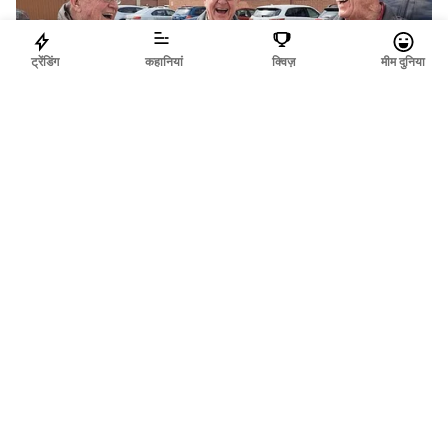
ट्रेंडिंग
कहानियां
क्विज़
मीम दुनिया