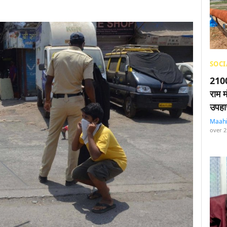
SOCI
2100
राम म
उपहा
Maah
over 2