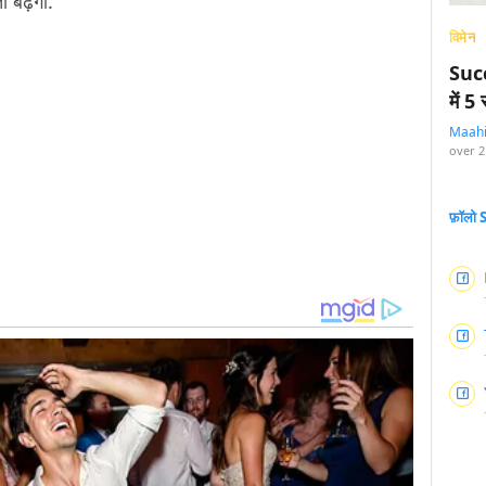
िता बढ़ेगी.
विमेन
Succ
में 
Maah
over 2
फ़ॉलो