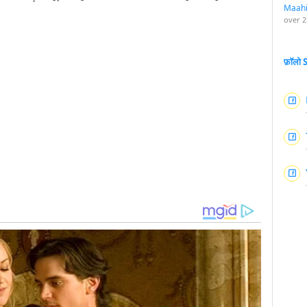
Maah
over 2
फ़ॉलो