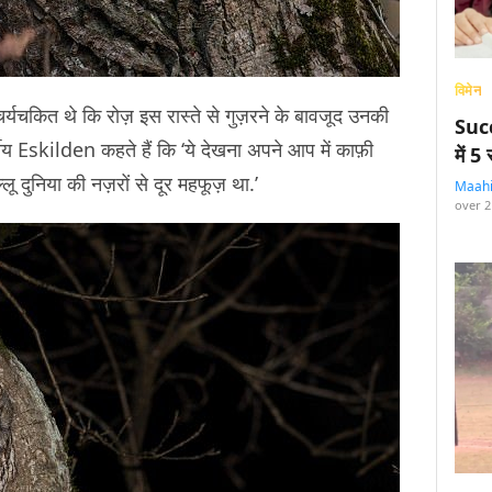
विमेन
्यचकित थे कि रोज़ इस रास्ते से गुज़रने के बावजूद उनकी
Succ
षीय Eskilden कहते हैं कि ‘ये देखना अपने आप में काफ़ी
में 
लू दुनिया की नज़रों से दूर महफूज़ था.’
Maah
over 2