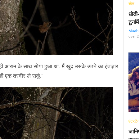
खेल
धोती
टूर्न
Maah
over 2
े ही आराम के साथ सोया हुआ था. मैं खुद उसके उठने का इंतज़ार
 एक तस्वीर ले सकूं.’
एंटरटेन
जानि