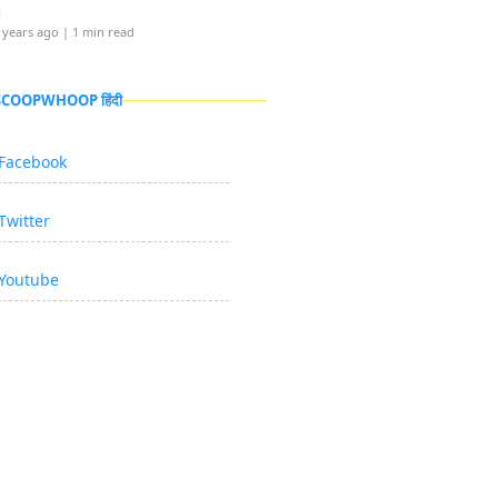
i
 years ago
| 1 min read
 SCOOPWHOOP हिंदी
Facebook
Twitter
Youtube