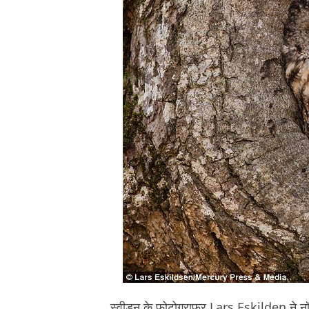
स्वीडन के फ़ोटोग्राफ़र Lars Eskilden ने नॉर