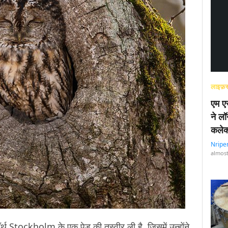
लाइफ़स
एम एस
ने लॉ
कलेक
Nripe
almost
्थ Stockholm के एक पेड़ की तस्वीर ली है, जिसमें उन्होंने