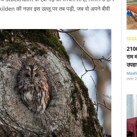
skilden की नज़र इस उल्लू पर तब पड़ी, जब वो अपने बीवी
SOCI
2100
राम म
उपहा
Maah
over 2