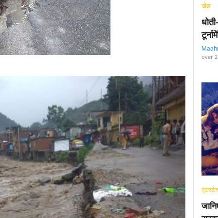
खेल
धोती
टूर्न
Maah
over 2
एंटरटेन
जानि