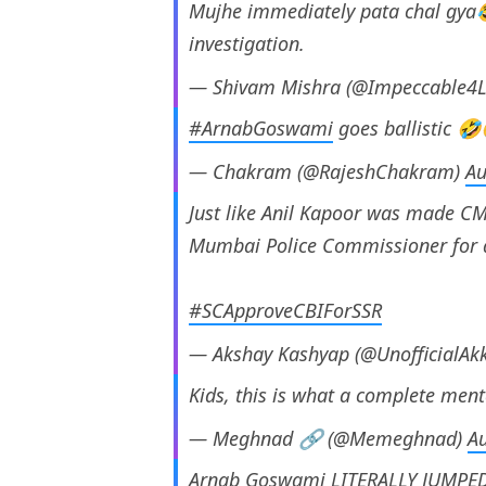
Mujhe immediately pata chal gya
investigation.
— Shivam Mishra (@Impeccable4L
#ArnabGoswami
goes ballistic 
— Chakram (@RajeshChakram)
Au
Just like Anil Kapoor was made 
Mumbai Police Commissioner for 
#SCApproveCBIForSSR
— Akshay Kashyap (@UnofficialAkk
Kids, this is what a complete ment
— Meghnad 🔗 (@Memeghnad)
A
Arnab Goswami LITERALLY JUMPED