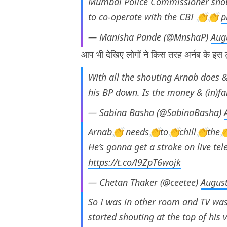
Mumbai Police Commissioner shoul
to co-operate with the CBI 👏👏
p
— Manisha Pande (@MnshaP)
Aug
आप भी देखिए लोगों ने किस तरह अर्नब के इस ट
With all the shouting Arnab does 
his BP down. Is the money & (in)f
— Sabina Basha (@SabinaBasha)
Arnab👏 needs👏to👏chill👏the
He’s gonna get a stroke on live tel
https://t.co/l9ZpT6wojk
— Chetan Thaker (@ceetee)
August
So I was in other room and TV wa
started shouting at the top of his v