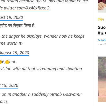
d resign because the SC has told Maha Police
ic.twitter.com/AxA0xRcxoO
ust 19, 2020
विमेन
्वीट पर रिएक्ट किया है:
Succ
में 
& the anger he displays, wonder how he keeps
Maah
ame worth it?
over 2
August 19, 2020
F👏out.
evision with all that screaming and shouting.
 19, 2020
s on in another n suddenly “Arnab Goswami”
oice.