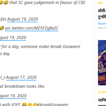
😂 that SC gave judgement in favour of CBI
खेल
धोती
टूर्न
ife)
August 19, 2020
Maah
🤣
pic.twitter.com/MZ5FZgBaIC
over 2
gust 19, 2020
CM for a day, someone make Arnab Goswami
a day.
i_)
August 17, 2020
al breakdown looks like.
एंटरटेन
ugust 19, 2020
जानि
 with JOY!! 😂👏👏
#ArnabGoswami