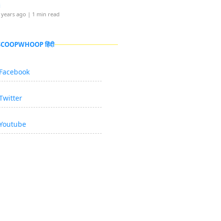
i
 years ago
| 1 min read
 SCOOPWHOOP हिंदी
Facebook
Twitter
Youtube