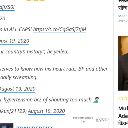
सरका
djlXS0i
सॉन्ग
Maah
020
over 2
s in ALL CAPS!
https://t.co/CgGaSj7tjM
ust 19, 2020
r country’s history”, he yelled.
eserves to know how his heart rate, BP and other
 daily screaming.
August 19, 2020
 hypertension bcz of shouting too much 🤦🏻‍♂️
SOCI
Muk
Nikunj21129)
August 19, 2020
Adan
कितनी