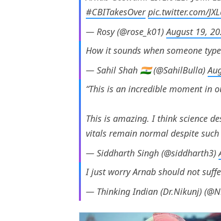
#CBITakesOver
pic.twitter.com/JXL
— Rosy (@rose_k01)
August 19, 2
How it sounds when someone type
— Sahil Shah 🇮🇳 (@SahilBulla)
Aug
“This is an incredible moment in ou
This is amazing. I think science d
vitals remain normal despite such
— Siddharth Singh (@siddharth3)
I just worry Arnab should not suffer
— Thinking Indian (Dr.Nikunj) (@