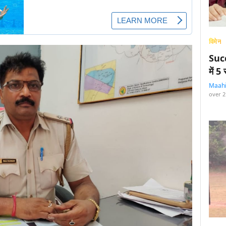
विमेन
Succ
में 
Maah
over 2