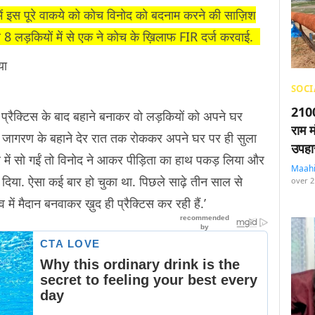
में इस पूरे वाकये को कोच विनोद को बदनाम करने की साज़िश
जब 8 लड़कियों में से एक ने कोच के ख़िलाफ FIR दर्ज करवाई.
या
SOCI
2100
 प्रैक्टिस के बाद बहाने बनाकर वो लड़कियों को अपने घर
राम म
ो जागरण के बहाने देर रात तक रोककर अपने घर पर ही सुला
उपहा
में सो गईं तो विनोद ने आकर पीड़िता का हाथ पकड़ लिया और
Maah
 दिया. ऐसा कई बार हो चुका था. पिछले साढ़े तीन साल से
over 2
 में मैदान बनवाकर ख़ुद ही प्रैक्टिस कर रही हैं.’