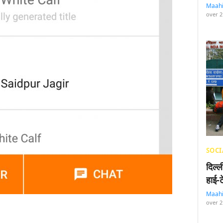
Maah
over 2
SOCI
दिल्
हाई-
Maah
over 2