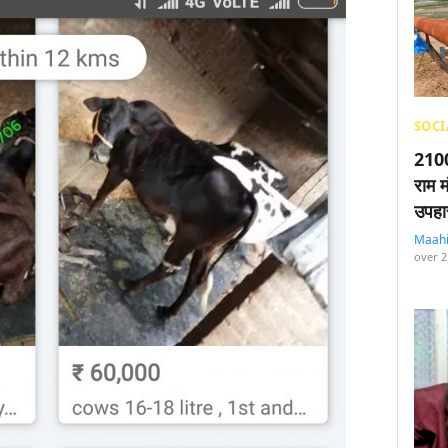
SOCI
2100
राम म
उपहा
Maah
over 2