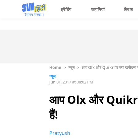
ट्रेंडिंग
कहानियां
क्विज़
Home
>
न्यूज़
>
आप Olx और Quikr पर क्या खरीदना चाहते ह
न्यूज़
Jun 01, 2017 at 08:02 PM
आप Olx और Quikr पर क्
हैं!
Pratyush