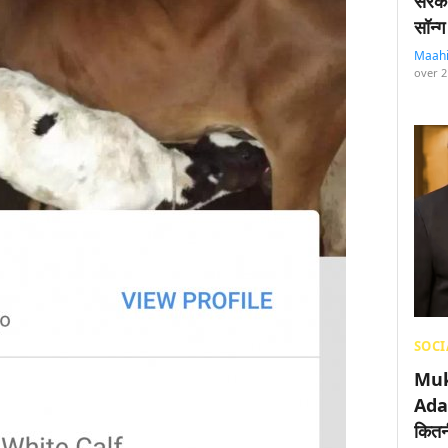
सरका
सॉन्ग
Maah
over 2
SOCI
Muk
Adan
कितनी