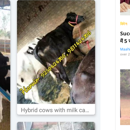
विमेन
Succ
में 
Maah
over 2