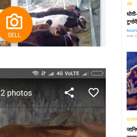
खेल
धोती
टूर्न
Maah
over 2
एंटरटेन
जानि