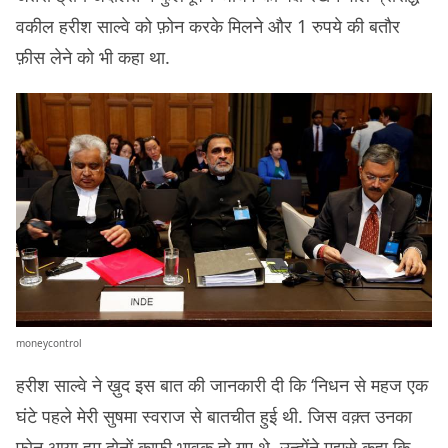
वकील हरीश साल्वे को फ़ोन करके मिलने और 1 रुपये की बतौर
फ़ीस लेने को भी कहा था.
moneycontrol
हरीश साल्वे ने ख़ुद इस बात की जानकारी दी कि ‘निधन से महज एक
घंटे पहले मेरी सुषमा स्वराज से बातचीत हुई थी. जिस वक़्त उनका
फ़ोन आया हम दोनों काफ़ी भावुक हो गए थे. उन्होंने मुझसे कहा कि