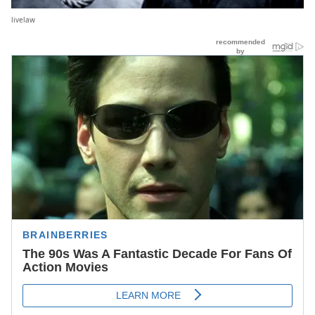
livelaw