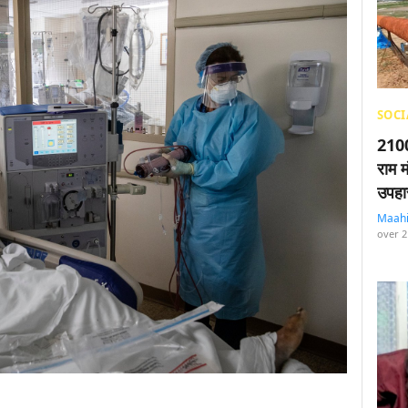
SOCI
2100
राम म
उपहा
Maah
over 2