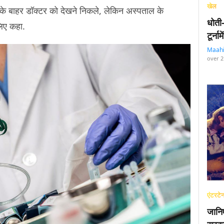
खेल
्ड के बाहर डॉक्टर को देखने निकले, लेकिन अस्पताल के
धोती
े लिए कहा.
टूर्न
Maah
over 2
एंटरटेन
जानि