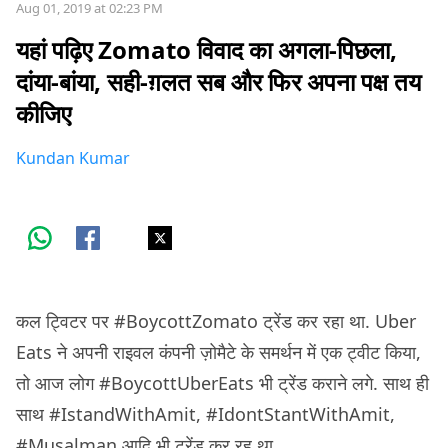
Aug 01, 2019 at 02:23 PM
यहां पढ़िए Zomato विवाद का अगला-पिछला,
दांया-बांया, सही-ग़लत सब और फिर अपना पक्ष तय
कीजिए
Kundan Kumar
कल ट्विटर पर #BoycottZomato ट्रेंड कर रहा था. Uber
Eats ने अपनी राइवल कंपनी ज़ोमैटे के समर्थन में एक ट्वीट किया,
तो आज लोग #BoycottUberEats भी ट्रेंड कराने लगे. साथ ही
साथ #IstandWithAmit, #IdontStantWithAmit,
#Musalman आदि भी ट्रेंड कर रह था.