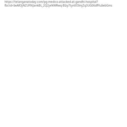
https://telanganatoday.com/pg-medico-attacked-at-gandhi-hospital?
fbclid=IwAR3jNZUF9tJankBL_2Q2jeNWRwq-BIzy7tyn0OImjZq3UG06dfFluIwbGms