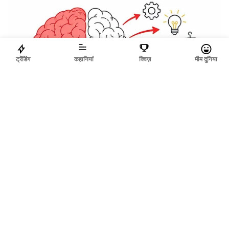
ट्रेंडिंग
कहानियां
क्विज़
मीम दुनिया