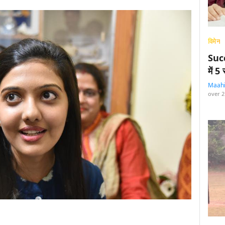
विमेन
Succ
में 
Maah
over 2