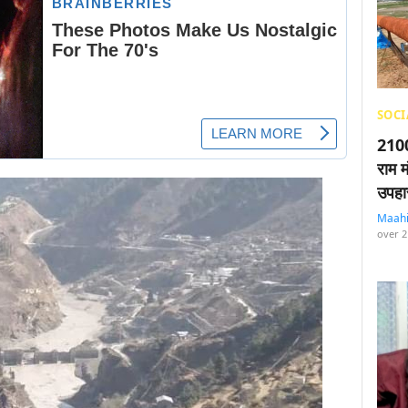
SOCI
2100
राम म
उपहा
Maah
over 2