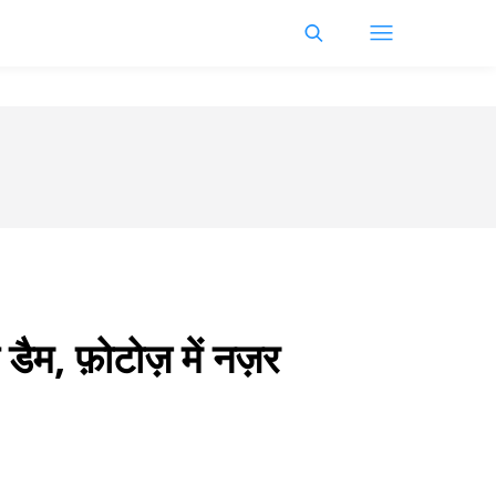
 डैम, फ़ोटोज़ में नज़र