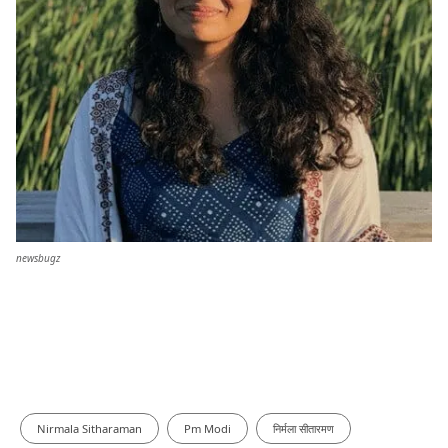
newsbugz
Nirmala Sitharaman
Pm Modi
निर्मला सीतारमण