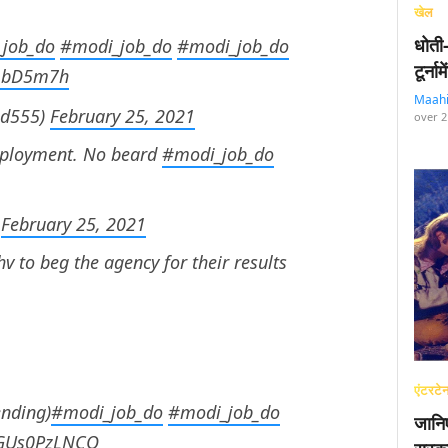
खेल
धोती
job_do
#modi_job_do
#modi_job_do
टूर्न
TLbD5m7h
Maah
d555)
February 25, 2021
over 2
mployment. No beard
#modi_job_do
)
February 25, 2021
v to beg the agency for their results
एंटरटेन
ending)
#modi_job_do
#modi_job_do
जानि
m/GUs0PzLNCQ