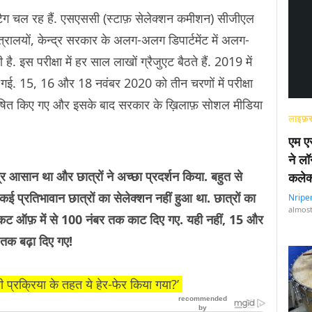
शटैग चल रह हैं. एसएससी (स्टाफ़ सेलेक्शन कमीशन) सीजीएल
मंत्रालयों, केन्द्र सरकार के अलग-अलग डिपार्टमेंट में अलग-
है. इस परीक्षा में हर साल लाखों ग्रैजुएट बैठते हैं. 2019 में
गई. 15, 16 और 18 नवंबर 2020 को तीन चरणों में परीक्षा
घोषित किए गए और इसके बाद सरकार के ख़िलाफ़ सोशल मीडिया
लाइफ़स
एम एस
ने लॉ
्र आसान था और छात्रों ने अच्छा प्रदर्शन किया. बहुत से
कलेक
 कई प्रतिभावान छात्रों का सेलेक्शन नहीं हुआ था.
छात्रों का
Nripe
almost
 कट ऑफ़ में से 100 नंबर तक काट दिए गए. यही नहीं, 15 और
र तक बढ़ा दिए गए!
ी प्रक्रिया के तहत ये हेर-फेर किया गया?’