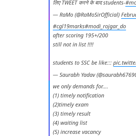
लिए TWEET करने के बाद students-
#mo
— RaMo (@RaMoSirOfficial)
Febru
#cgl19marks
#modi_rojgar_do
after scoring 195+/200
still not in list !!!!
students to SSC be like:::
pic.twit
— Saurabh Yadav (@saurabh6769
we only demands for….
(1) timely notification
(2)timely exam
(3) timely result
(4) waiting list
(5) increase vacancy