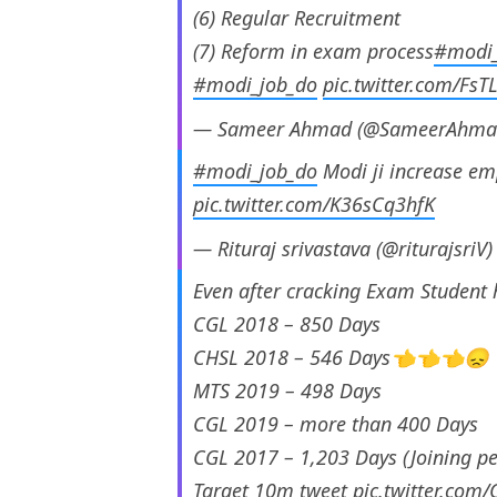
(6) Regular Recruitment
(7) Reform in exam process
#modi_
#modi_job_do
pic.twitter.com/Fs
— Sameer Ahmad (@SameerAhma
#modi_job_do
Modi ji increase e
pic.twitter.com/K36sCq3hfK
— Rituraj srivastava (@riturajsriV
Even after cracking Exam Student h
CGL 2018 – 850 Days
CHSL 2018 – 546 Days👈👈👈😞
MTS 2019 – 498 Days
CGL 2019 – more than 400 Days
CGL 2017 – 1,203 Days (Joining p
Target 10m tweet
pic.twitter.co