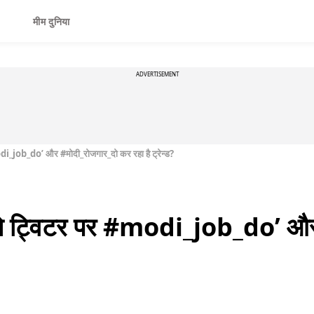
मीम दुनिया
ADVERTISEMENT
modi_job_do’ और #मोदी_रोजगार_दो कर रहा है ट्रेन्ड?
ों से ट्विटर पर #modi_job_do’ औ