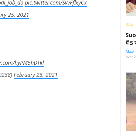
di_job_do
pic.twitter.com/SvvFflxyCx
ary 25, 2021
विमेन
Succ
में 
Maah
over 2
ter.com/hyPM5hDTkl
0238)
February 23, 2021