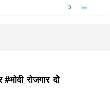
र #मोदी_रोजगार_दो