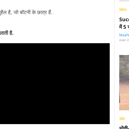
विमेन
हैल है, जो बॉटनी के छात्र हैं.
Succ
में 
िलाती है.
Maah
over 2
खेल
धोती