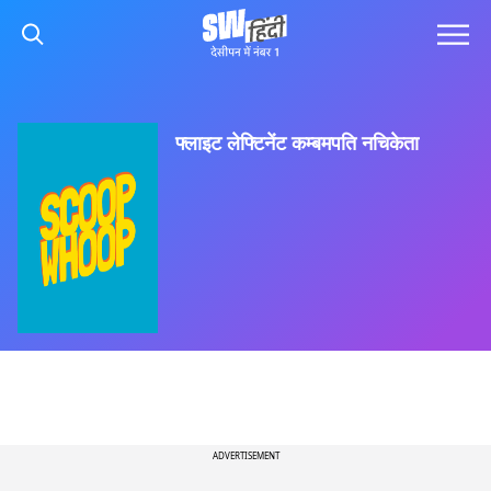
फ्लाइट लेफ्टिनेंट कम्बमपति नचिकेता
ADVERTISEMENT