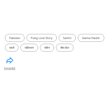
Pakistan
Pubg Love Story
Sachin
Seema Haider
पबजी
पाकिस्तान
सचिन
सीमा हैदर
SHARE