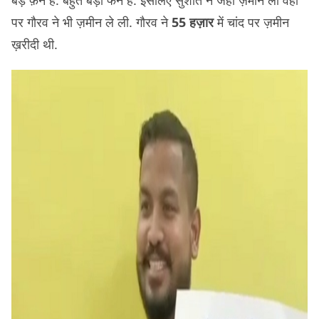
बड़े फ़ैन हैं. बहुत बड़ा फैन है. इसलिए सुशांत ने जहां ज़मीन ली वहीं
पर गौरव ने भी ज़मीन ले ली. गौरव ने
55 हज़ार
में चांद पर ज़मीन
ख़रीदी थी.