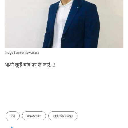
Image Source:
newstrack
आओ तुम्हें चांद पर ले जाएं…!
चांद
शाहरुख खान
सुशांत सिंह राजपूत