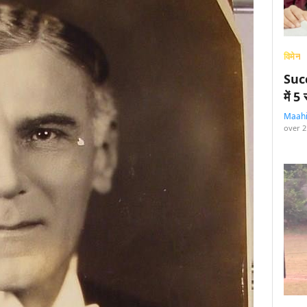
विमेन
Succ
में 
Maah
over 2