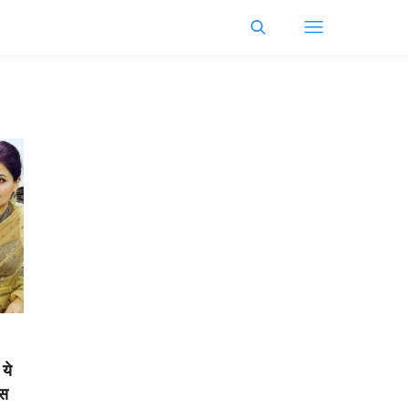
 ये
ास