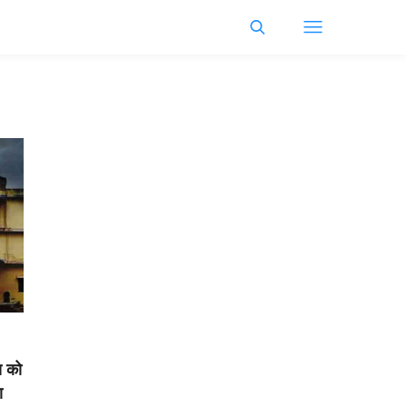
स को
ा