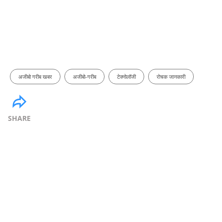
अजीबो गरीब खबर
अजीबो-गरीब
टेक्नोलॉजी
रोचक जानकारी
SHARE