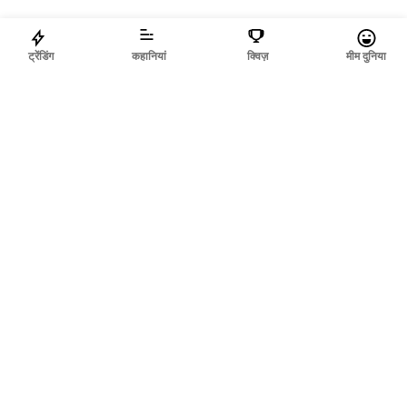
ट्रेंडिंग
कहानियां
क्विज़
मीम दुनिया