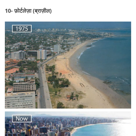
10- फ़ोर्टलेज़ा (ब्राज़ील)