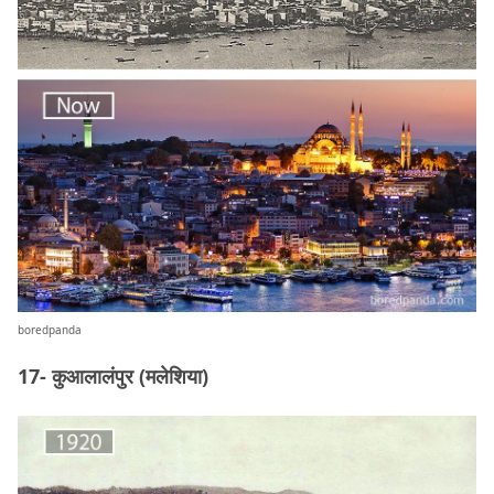
boredpanda
17- कुआलालंपुर (मलेशिया)