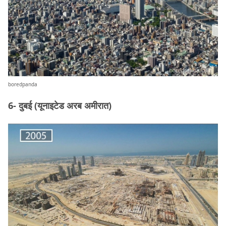
boredpanda
6- दुबई (यूनाइटेड अरब अमीरात)