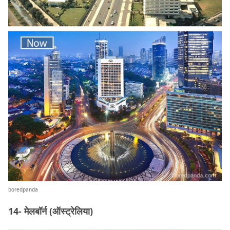
boredpanda
14- मेलबॉर्न (ऑस्ट्रेलिया)