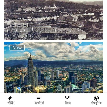
boredpanda
ट्रेंडिंग
कहानियां
क्विज़
मीम दुनिया