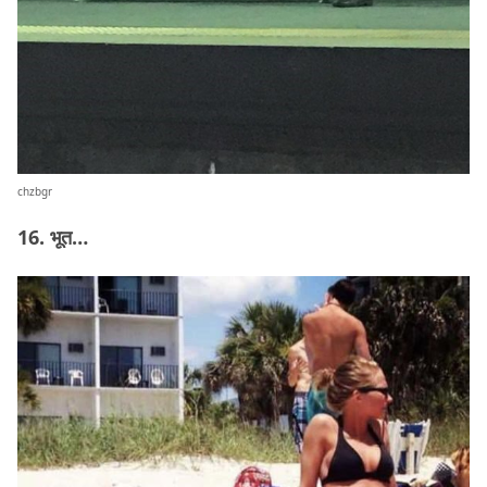
chzbgr
16. भूत…