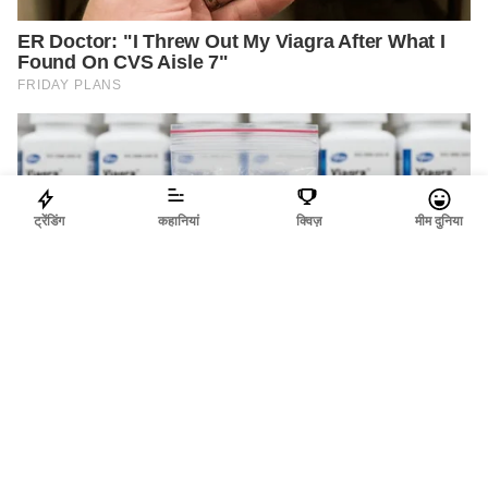
ट्रेंडिंग
कहानियां
क्विज़
मीम दुनिया