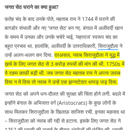
जगत सेठ घराने का क्या हुआ?
फ़तेह चंद के बाद उनके पोते, महताब राय ने 1744 में घराने की
बागडोर संभाली और नए ‘जगत सेठ’ बन गए. बंगाल में अलीवर्दी खान
के समय में उनका और उनके चचेरे भाई, ‘महाराज’ स्वरूप चंद का
बहुत प्रभाव था. हालांकि, अलीवर्दी के उत्तराधिकारी,
सिराजुद्दौला
ने
उन्हें अलग-थलग कर दिया.
दरअसल, नवाब सिराजुद्दौला ने युद्ध में
ख़र्च के लिए जगत सेठ से 3 करोड़ रुपयों की मांग की थी. 1750s में
ये रक़म काफ़ी बड़ी थी. जब जगत सेठ महताब राय ने अपना ज़वाब
दिया न में दिया तो नवाब ने उन्हें एक झन्नाटेदार थप्पड़ जड़ दिया.
जगत सेठ को अपने धन-दौलत की सुरक्षा की चिंता होने लगी. बदले में
इन्होंने बंगाल के अभिजात वर्ग (Aristocrats) के कुछ लोगों के
साथ मिलकर सिराजुद्दौला के खिलाफ़ साजिश रची. इनका मक़सद था
– सिराजुद्दौला को नवाब की गद्दी से हटाना. इसके लिए जगत सेठ ने
1757 की
प्लासी की लड़ाई
के दौरान अंग्रेजों की फ़ंडिंग की. प्लासी