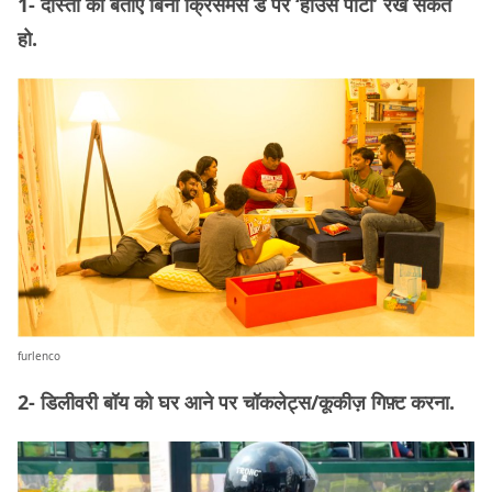
1- दोस्तों को बताए बिना क्रिसमस डे पर ‘हॉउस पार्टी’ रख सकते
हो.
furlenco
2- डिलीवरी बॉय को घर आने पर चॉकलेट्स/कूकीज़ गिफ़्ट करना.