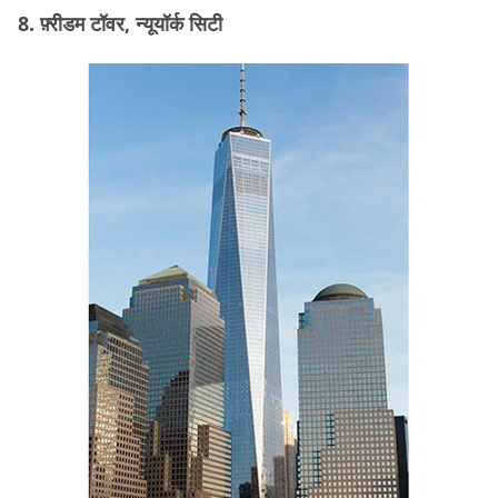
8. फ़्रीडम टॉवर, न्यूयॉर्क सिटी